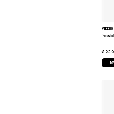
POSSIB
Possibl
€
22.0
TO