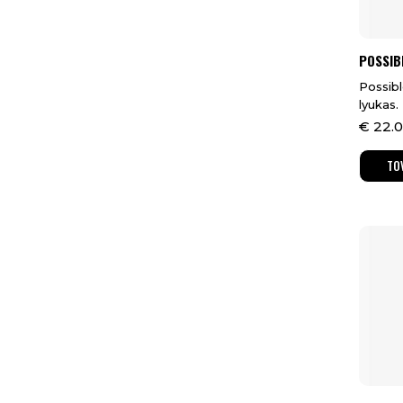
POSSIB
Possibl
lyukas.
€
22.0
TO