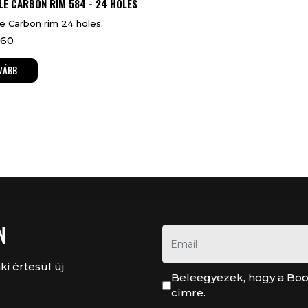
LE CARBON RIM 584 - 24 HOLES
e Carbon rim 24 holes.
.60
VÁBB
N
ki értesül új
Beleegyezek, hogy a Boo
címre.