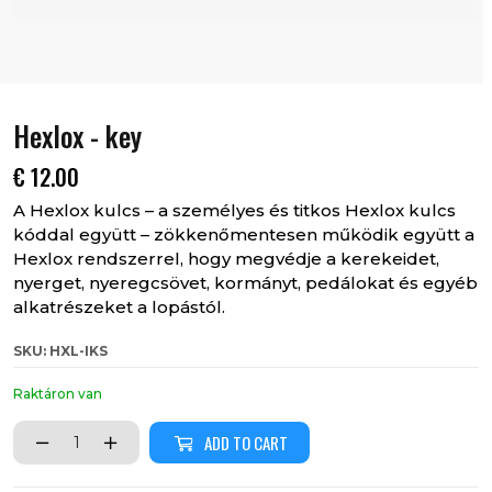
Hexlox - key
€
12.00
A Hexlox kulcs – a személyes és titkos Hexlox kulcs
kóddal együtt – zökkenőmentesen működik együtt a
Hexlox rendszerrel, hogy megvédje a kerekeidet,
nyerget, nyeregcsövet, kormányt, pedálokat és egyéb
alkatrészeket a lopástól.
SKU: HXL-IKS
Raktáron van
ADD TO CART