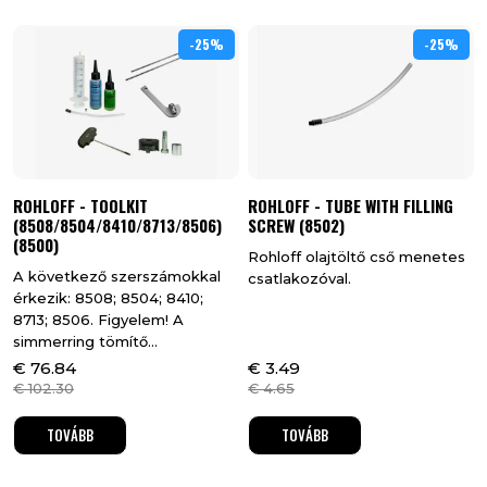
-25%
25%
-25%
25%
ROHLOFF - TOOLKIT
ROHLOFF - TUBE WITH FILLING
(8508/8504/8410/8713/8506)
SCREW (8502)
(8500)
Rohloff olajtöltő cső menetes
A következő szerszámokkal
csatlakozóval.
érkezik: 8508; 8504; 8410;
8713; 8506. Figyelem! A
simmerring tömítő...
€
76.84
€
3.49
€
102.30
€
4.65
TOVÁBB
TOVÁBB