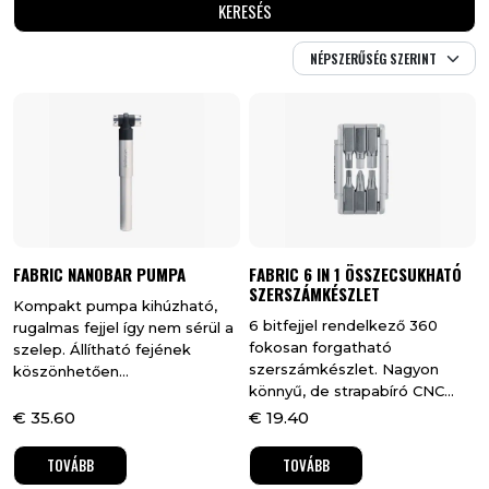
FABRIC NANOBAR PUMPA
FABRIC 6 IN 1 ÖSSZECSUKHATÓ
SZERSZÁMKÉSZLET
Kompakt pumpa kihúzható,
6 bitfejjel rendelkező 360
rugalmas fejjel így nem sérül a
fokosan forgatható
szelep. Állítható fejének
szerszámkészlet. Nagyon
köszönhetően...
könnyű, de strapabíró CNC...
€
35.60
€
19.40
TOVÁBB
TOVÁBB