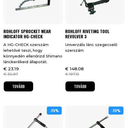
ROHLOFF SPROCKET WEAR
ROHLOFF RIVETING TOOL
INDICATOR HG-CHECK
REVOLVER 3
A HG-CHECK szerszám
Univerzális lánc szegecselő
lehetővé teszi, hogy
szerszám
könnyedén ellenőrizd Shimano
lánckerékeid állapotát.
€
23.19
€
148.08
€
30.87
€
197.15
TOVÁBB
TOVÁBB
-25%
25%
-25%
25%