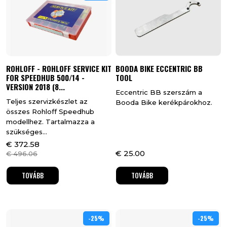
ROHLOFF - ROHLOFF SERVICE KIT
BOODA BIKE ECCENTRIC BB
FOR SPEEDHUB 500/14 -
TOOL
VERSION 2018 (8...
Eccentric BB szerszám a
Teljes szervizkészlet az
Booda Bike kerékpárokhoz.
összes Rohloff Speedhub
modellhez. Tartalmazza a
szükséges...
€
372.58
€
25.00
€
496.06
TOVÁBB
TOVÁBB
-25%
25%
-25%
25%