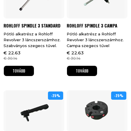
ROHLOFF SPINDLE 3 STANDARD
ROHLOFF SPINDLE 3 CAMPA
Pótló alkatrész a Rohloff
Pótló alkatrész a Rohloff
Revolver 3 láncszerszámhoz.
Revolver 3 láncszerszámhoz.
Szabványos szegecs tűvel.
Campa szegecs tűvel
€
22.63
€
22.63
€
30.14
€
30.14
TOVÁBB
TOVÁBB
-25%
25%
-25%
25%