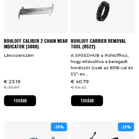
ROHLOFF CALIBER 2 CHAIN WEAR
ROHLOFF CARRIER REMOVAL
INDICATOR (3000)
TOOL (8522)
Láncszerszám
A SPEEDHUB a Rohloffhoz,
hogy eltávolítsa a beragadt
hordozót (csak az 8518-cal és
1/2"-es...
€
23.19
€
40.79
€
30.87
€
54.32
TOVÁBB
TOVÁBB
-25%
25%
-25%
25%