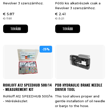
Revolver 3 szerszámhoz.
Pótló kis alkatrészek csak a
Revolver 3 szerszámhoz.
€
5.87
€
2.41
€
7.81
€
3.21
TOVÁBB
TOVÁBB
-25%
25%
ROHLOFF A12 SPEEDHUB 500/14
PDB HYDRAULIC BRAKE NEEDLE
- MEASUREMENT KIT
DRIVER TOOL
Rohloff A12 SPEEDHUB 500/14
This tool allows proper and
- Méréskészlet
gentle installation of oil needle
or banjo to the hose.