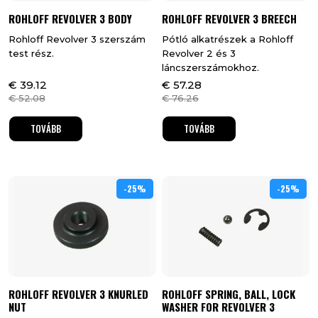
ROHLOFF REVOLVER 3 BODY
ROHLOFF REVOLVER 3 BREECH
Rohloff Revolver 3 szerszám
Pótló alkatrészek a Rohloff
test rész.
Revolver 2 és 3
láncszerszámokhoz.
€
39.12
€
57.28
€
52.08
€
76.26
TOVÁBB
TOVÁBB
-25%
25%
-25%
25%
ROHLOFF REVOLVER 3 KNURLED
ROHLOFF SPRING, BALL, LOCK
NUT
WASHER FOR REVOLVER 3