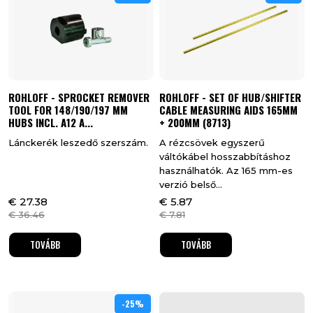
ROHLOFF - SPROCKET REMOVER
ROHLOFF - SET OF HUB/SHIFTER
TOOL FOR 148/190/197 MM
CABLE MEASURING AIDS 165MM
HUBS INCL. A12 A...
+ 200MM (8713)
Lánckerék leszedő szerszám.
A rézcsövek egyszerű
váltókábel hosszabbításhoz
használhatók. Az 165 mm-es
verzió belső...
€
27.38
€
5.87
€
36.46
€
7.81
TOVÁBB
TOVÁBB
-25%
25%