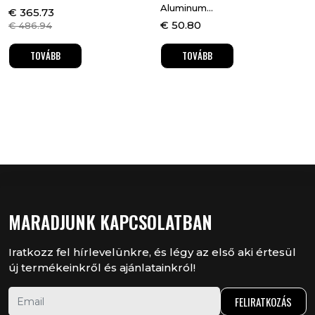
Aluminum...
€
365.73
€
50.80
€
486.94
TOVÁBB
TOVÁBB
MARADJUNK KAPCSOLATBAN
Iratkozz fel hírlevelünkre, és légy az első aki értesül
új termékeinkről és ajánlatainkról!
FELIRATKOZÁS