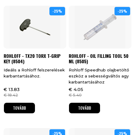
-25%
25%
-25%
25%
ROHLOFF - TX20 TORX T-GRIP
ROHLOFF - OIL FILLING TOOL 50
KEY (8504)
ML (8505)
Ideális a Rohloff felszerelések
Rohloff Speedhub olajbetöltő
karbantartásához.
eszköz a sebességváltós agy
karbantartásához
€
13.83
€
4.05
€
18.42
€
5.40
TOVÁBB
TOVÁBB
-25%
25%
-25%
25%