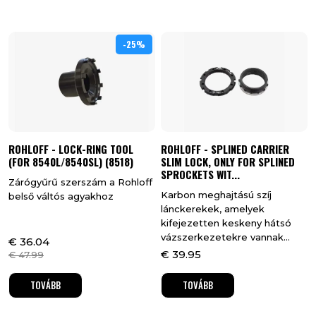
-25%
25%
ROHLOFF - LOCK-RING TOOL
ROHLOFF - SPLINED CARRIER
(FOR 8540L/8540SL) (8518)
SLIM LOCK, ONLY FOR SPLINED
SPROCKETS WIT...
Zárógyűrű szerszám a Rohloff
Karbon meghajtású szíj
belső váltós agyakhoz
lánckerekek, amelyek
kifejezetten keskeny hátsó
vázszerkezetekre vannak...
€
36.04
€
39.95
€
47.99
TOVÁBB
TOVÁBB