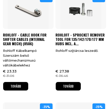
ROHLOFF - CABLE HOOK FOR
ROHLOFF - SPROCKET REMOVER
SHIFTER CABLES (INTERNAL
TOOL FOR 135/142/170/177 MM
GEAR MECH) (8506)
HUBS INCL. A...
Rohloff Kábelkampó
Rohloff szíjtárcsa leszedő.
Szerszám belső
váltómechanizmusú
váltókábelekhez
€
23.33
€
27.38
€
31.06
€
36.46
TOVÁBB
TOVÁBB
-25%
25%
-25%
25%