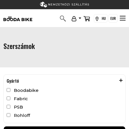
NEMZETKÖZI SZÁLLÍTÁS
HU
EUR
Szerszámok
Gyártó
Boodabike
Fabric
PSB
Rohloff